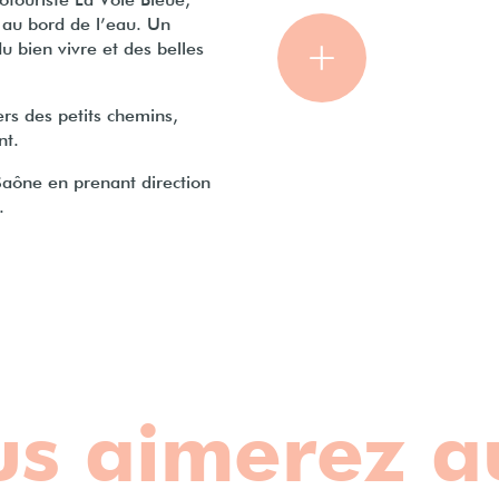
otouriste La Voie Bleue,
 au bord de l’eau. Un
u bien vivre et des belles
BON À 
ers des petits chemins,
nt.
Café-vél
 Saône en prenant direction
Maison
.
s aimerez a
petit village à