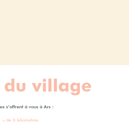
 du village
s s’offrent à vous à Ars :
e » de 6 kilomètres